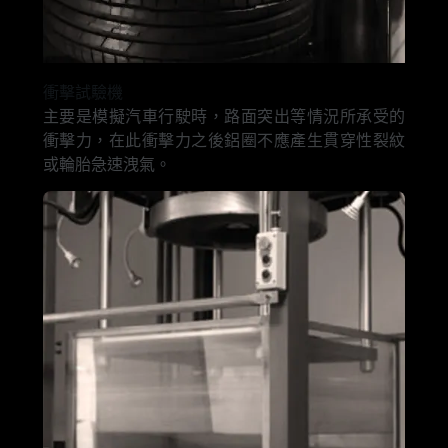
衝擊試驗機
主要是模擬汽車行駛時，路面突出等情況所承受的
衝擊力，在此衝擊力之後鋁圈不應產生貫穿性裂紋
或輪胎急速洩氣。