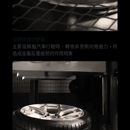
迴轉彎曲試驗機
主要是模擬汽車行駛時，轉彎承受側向彎曲力，所
造成金屬反覆疲勞的作用現象