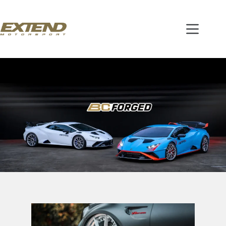
跳
至
主
要
內
容