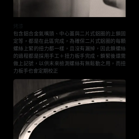
烤漆
包含鋁合金氣嘴頭、中心蓋與二片式鋁圈的上鎖固
定等，都是在此區完成，為確保二片式鋁圈的每顆
螺絲上緊的扭力都一樣，且沒有漏掉，因此鎖螺絲
的過程都是採用手工＋扭力板手完成，鎖緊後還需
做上記號，以供末來檢測螺絲有無鬆動之用，而扭
力板手也會定期校正