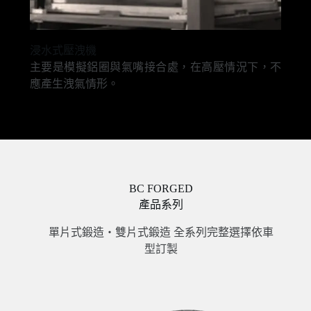
浸水式壓洩機
主要是模擬鋁圈與氣嘴接合處，在高壓情況下，不
應產生洩氣情形。
BC FORGED
產品系列
單片式鍛造・雙片式鍛造 全系列完整選擇依車
型訂製