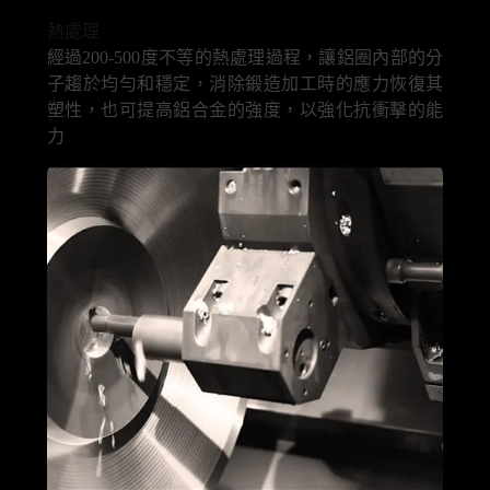
熱處理
經過200-500度不等的熱處理過程，讓鋁圈內部的分
子趨於均勻和穩定，消除鍛造加工時的應力恢復其
塑性，也可提高鋁合金的強度，以強化抗衝擊的能
力