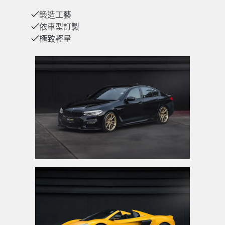
鍛造工藝
依車型訂製
極致輕量